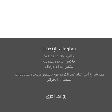
معلومات الإتصـال
هاتف : 043.41.11.89
فاكس : 043.41.11.91
تلكس :1871-18034
22، شارع أبي عياد عبد الكريم نهج باستور ص.ب 119 13000،
تلمسان، الجزائر
روابط أخرى