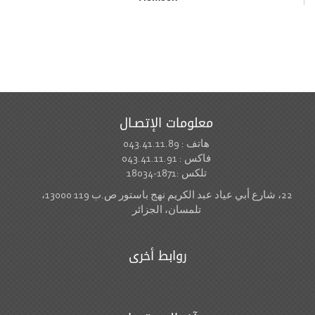
معلومات الإتصـال
هاتف : 043.41.11.89
فاكس : 043.41.11.91
تلكس :1871-18034
22، شارع أبي عياد عبد الكريم نهج باستور ص.ب 119 13000،
تلمسان، الجزائر
روابط أخرى