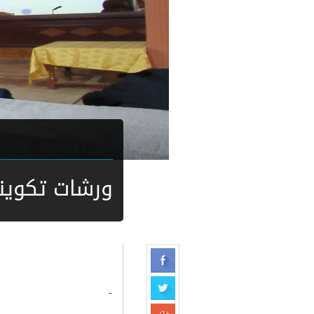
ورشات تكوين
-