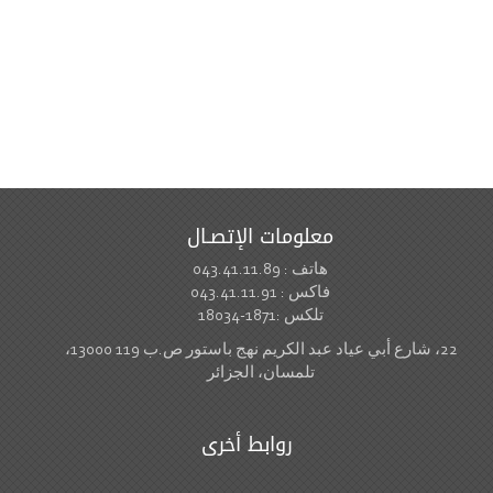
معلومات الإتصـال
هاتف : 043.41.11.89
فاكس : 043.41.11.91
تلكس :1871-18034
22، شارع أبي عياد عبد الكريم نهج باستور ص.ب 119 13000،
تلمسان، الجزائر
روابط أخرى