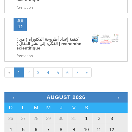
formation
JUI
12
: كيفية إعداد أطروحة الدكتوراه ( من
الفكرة إلى نشر المقال ) | recherche
scientifique
formation
«
1
2
3
4
5
6
7
»
‹
AUGUST 2026
›
D
L
M
M
J
V
S
26
27
28
29
30
31
1
2
3
4
5
6
7
8
9
10
11
12