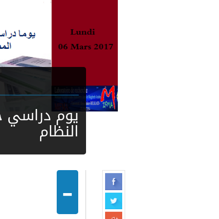
يوم دراسي ح
النظام
-