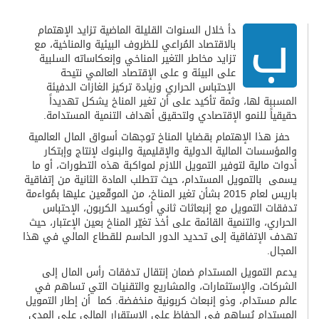
ب
دأ خلال السنوات القليلة الماضية تزايد الإهتمام
بالاقتصاد المُراعي للظروف البيئية والمناخية، مع
تزايد مخاطر التغير المناخي وإنعكاساته السلبية
على البيئة و على الإقتصاد العالمي نتيحة
الإحتباس الحراري وزيادة تركيز الغازات الدفيئة
المسببة لها، وثمة تأكيد على أن تغير المناخ يشكل تهديداً
حقيقياً للنمو الإقتصادي ولتحقيق أهداف التنمية المستدامة.
حفز هذا الإهتمام بقضايا المناخ توجهات أسواق المال العالمية
والمؤسسات المالية الدولية والإقليمية والبنوك لإنتاج وإبتكار
أدوات مالية لتوفير التمويل اللازم لمواكبة هذه التطورات، أو ما
يسمى بالتمويل المستدام، حيث تتطلب المادة الثانية من إتفاقية
باريس لعام 2015 بشأن تغير المناخ، من الموقّعين عليها بمُواءمة
تدفقات التمويل مع إنبعاثات ثاني أوكسيد الكربون، الإحتباس
الحراري، والتنمية القائمة على أخذ تغيّر المناخ بعين الإعتبار، حيث
تهدف الإتفاقية إلى تحديد الدور الحاسم للقطاع المالي في هذا
المجال.
يدعم التمويل المستدام ضمان إنتقال تدفقات رأس المال إلى
الشركات، والإستثمارات، والمشاريع والتقنيات التي تساهم في
عالم مستدام، وذو إنبعاث كربونية منخفضة. كما أن إطار التمويل
المستدام يُساهم في الحفاظ على الإستقرار المالي على المدى