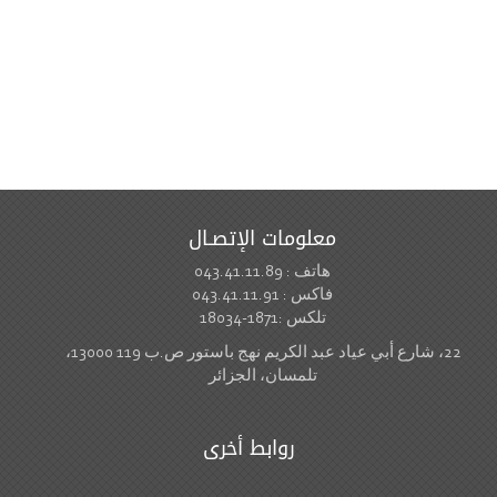
معلومات الإتصـال
هاتف : 043.41.11.89
فاكس : 043.41.11.91
تلكس :1871-18034
22، شارع أبي عياد عبد الكريم نهج باستور ص.ب 119 13000،
تلمسان، الجزائر
روابط أخرى