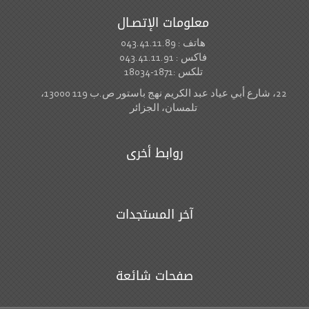
معلومات الإتصـال
هاتف : 043.41.11.89
فاكس : 043.41.11.91
تلكس :1871-18034
22، شارع أبي عياد عبد الكريم نهج باستور ص.ب 119 13000،
تلمسان، الجزائر
روابط أخرى
آخر المستجدات
صفحات شائعة