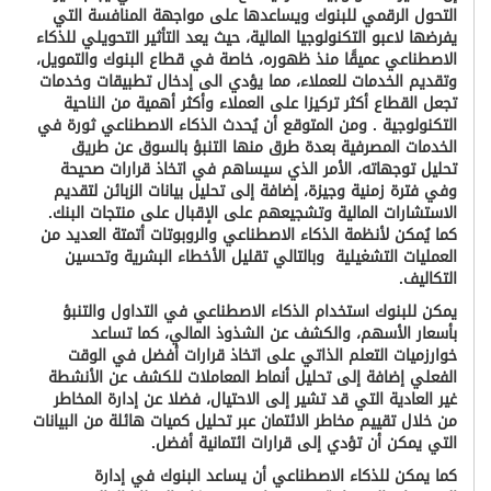
التحول الرقمي للبنوك ويساعدها على مواجهة المنافسة التي
يفرضها لاعبو التكنولوجيا المالية، حيث يعد التأثير التحويلي للذكاء
الاصطناعي عميقًا منذ ظهوره، خاصة في قطاع البنوك والتمويل،
وتقديم الخدمات للعملاء، مما يؤدي الى إدخال تطبيقات وخدمات
تجعل القطاع أكثر تركيزا على العملاء وأكثر أهمية من الناحية
التكنولوجية . ومن المتوقع أن يُحدث الذكاء الاصطناعي ثورة في
الخدمات المصرفية بعدة طرق منها التنبؤ بالسوق عن طريق
تحليل توجهاته
،
الأمر الذي سيساهم في اتخاذ قرارات صحيحة
وفي فترة زمنية وجيزة، إضافة إلى تحليل بيانات الزبائن لتقديم
الاستشارات المالية وتشجيعهم على الإقبال على منتجات البنك.
كما يُمكن لأنظمة الذكاء الاصطناعي والروبوتات أتمتة العديد من
العمليات التشغيلية وبالتالي تقليل الأخطاء البشرية وتحسين
التكاليف
.
يمكن للبنوك استخدام الذكاء الاصطناعي في التداول والتنبؤ
بأسعار الأسهم، والكشف عن الشذوذ المالي، كما تساعد
خوارزميات التعلم الذاتي على اتخاذ قرارات أفضل في الوقت
الفعلي إضافة إلى تحليل أنماط المعاملات للكشف عن الأنشطة
غير العادية التي قد تشير إلى الاحتيال، فضلا
عن إدارة المخاطر
من خلال تقييم مخاطر الائتمان عبر تحليل كميات هائلة من البيانات
التي يمكن أن تؤدي إلى قرارات ائتمانية أفضل
.
كما يمكن للذكاء الاصطناعي أن يساعد البنوك في إدارة