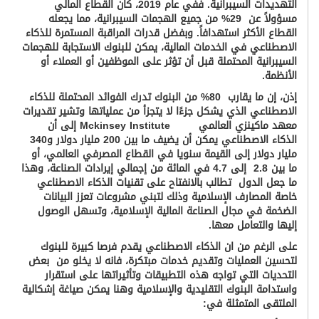
التهديدات السيبرانية. ففي عام 2019، كان القطاع المالي
مسؤولاً عن
29% من جميع الهجمات السيبرانية، مما يجعله
القطاع الأكثر استهدافاً. وبفضل قدرات المراقبة المستمرة للذكاء
الاصطناعي في الخدمات المالية، يمكن للبنوك الاستجابة للهجمات
السيبرانية المحتملة قبل أن تؤثر على الموظفين أو العملاء أو
الأنظمة.
إذن،
إ
ن ما يقارب 80% من البنوك تدرك الفوائد المحتملة للذكاء
الاصطناعي الذي يشكل جزءًا لا يتجزأ من عملياتها وتشير تقديرات
معهد ماكينزي العالمي
Mckinsey Institute
إلى أن
الذكاء الاصطناعي يمكن أن يضيف ما بين 200 مليار دولار و340
مليار دولار إلى القيمة سنويا في القطاع المصرفي العالمي، أو
ما بين 2.8
إلى 4.7 في المائة من إجمالي إيرادات الصناعة، وهذا
ما جعل الدول تطالب بالانفتاح على تقنيات الذكاء الاصطناعي
خاصة المصارف الإسلامية وذلك لتبني مشروعات تعزز البيانات
الضخمة في مجال الصناعة المالية الإسلامية، وتسهل الوصول
إليها والتعامل معها
.
على الرغم من ان الذكاء الاصطناعي يقدم فرصا كبيرة للبنوك
لتحسين العمليات وتقديم خدمات مبتكرة، فانه لا يخلو من
بعض
التحديات التي تواجه هذه التطبيقات وتأثيراتها على استقرار
واستدامة البنوك التقليدية والإسلامية وهنا يمكن صياغة إشكالية
الملتقى المتمثلة في: