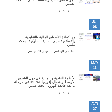
الجودة المؤسسية و الفساد المالي | البحث
العلمي
ملتقى وطني
JUI
08
من كفاءة الأسواق المالية -التقليدية
والإسلامية - إلى المالية السلوكية | بحث
علمي
الملتقى الوطني الحضوري الافتراضي
MAY
11
الأنظمة النقدية و المالية في دول الشرق
الأوسط و شمال إفريقيا MENA في مرحلة
ما بعد جائحة كورونا | بحث علمي
ملتقى وطني
AVR
27