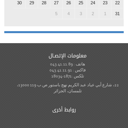
30
29
28
27
26
25
24
23
22
5
4
3
2
1
31
معلومات الإتصـال
هاتف : 043.41.11.89
فاكس : 043.41.11.91
تلكس :1871-18034
22، شارع أبي عياد عبد الكريم نهج باستور ص.ب 119 13000،
تلمسان، الجزائر
روابط أخرى